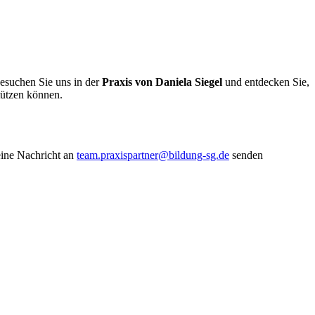
suchen Sie uns in der
Praxis von Daniela Siegel
und entdecken Sie,
stützen können.
eine Nachricht an
team.praxispartner@bildung-sg.de
senden